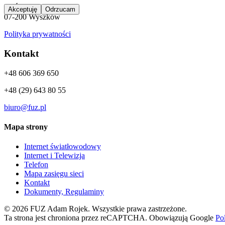
ul. Świętojańska 46
Akceptuję
Odrzucam
07-200 Wyszków
Polityka prywatności
Kontakt
+48 606 369 650
+48 (29) 643 80 55
biuro@fuz.pl
Mapa strony
Internet światłowodowy
Internet i Telewizja
Telefon
Mapa zasięgu sieci
Kontakt
Dokumenty, Regulaminy
© 2026 FUZ Adam Rojek. Wszystkie prawa zastrzeżone.
Ta strona jest chroniona przez reCAPTCHA. Obowiązują Google
Po