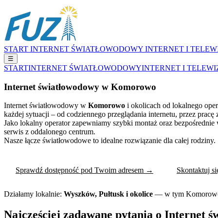
START
INTERNET ŚWIATŁOWODOWY
INTERNET I TELEW
☰
START
INTERNET ŚWIATŁOWODOWY
INTERNET I TELEWI
Internet światłowodowy w Komorowo
Internet światłowodowy w
Komorowo
i okolicach od lokalnego ope
każdej sytuacji – od codziennego przeglądania internetu, przez pracę 
Jako lokalny operator zapewniamy szybki montaż oraz bezpośrednie w
serwis z oddalonego centrum.
Nasze łącze światłowodowe to idealne rozwiązanie dla całej rodziny.
Sprawdź dostępność pod Twoim adresem →
Skontaktuj s
Działamy lokalnie:
Wyszków, Pułtusk i okolice
— w tym Komorow
Najczęściej zadawane pytania o Internet 