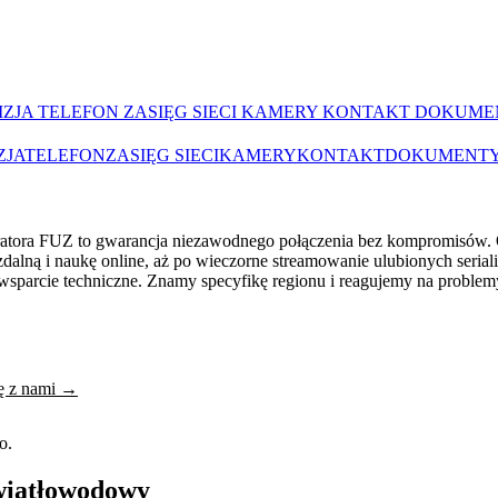
IZJA
TELEFON
ZASIĘG SIECI
KAMERY
KONTAKT
DOKUME
ZJA
TELEFON
ZASIĘG SIECI
KAMERY
KONTAKT
DOKUMENT
ratora FUZ to gwarancja niezawodnego połączenia bez kompromisów. O
zdalną i naukę online, aż po wieczorne streamowanie ulubionych seriali
sparcie techniczne. Znamy specyfikę regionu i reagujemy na problemy
ię z nami →
o.
światłowodowy