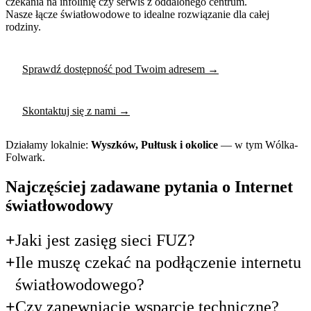
czekania na infolinię czy serwis z oddalonego centrum.
Nasze łącze światłowodowe to idealne rozwiązanie dla całej
rodziny.
Sprawdź dostępność pod Twoim adresem →
Skontaktuj się z nami →
Działamy lokalnie:
Wyszków, Pułtusk i okolice
— w tym Wólka-
Folwark.
Najczęściej zadawane pytania o Internet
światłowodowy
Jaki jest zasięg sieci FUZ?
Ile muszę czekać na podłączenie internetu
światłowodowego?
Czy zapewniacie wsparcie techniczne?