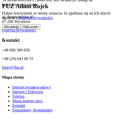
najwyższym poziomie.
FUZ Adam Rojek
Dalsze korzystanie ze strony oznacza, że zgadzasz się na ich użycie
ul. Świętojańska 46
zgodnie z
Polityką prywatności
.
07-200 Wyszków
Akceptuję
Odrzucam
Polityka prywatności
Kontakt
+48 606 369 650
+48 (29) 643 80 55
biuro@fuz.pl
Mapa strony
Internet światłowodowy
Internet i Telewizja
Telefon
Mapa zasięgu sieci
Kontakt
Dokumenty, Regulaminy