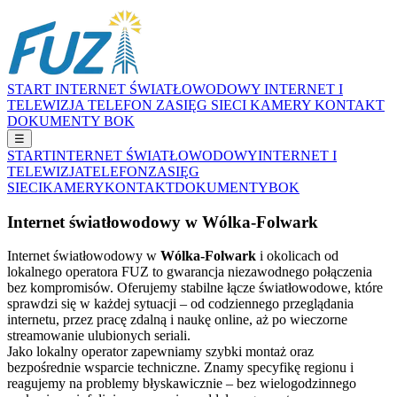
START
INTERNET ŚWIATŁOWODOWY
INTERNET I
TELEWIZJA
TELEFON
ZASIĘG SIECI
KAMERY
KONTAKT
DOKUMENTY
BOK
☰
START
INTERNET ŚWIATŁOWODOWY
INTERNET I
TELEWIZJA
TELEFON
ZASIĘG
SIECI
KAMERY
KONTAKT
DOKUMENTY
BOK
Internet światłowodowy w Wólka-Folwark
Internet światłowodowy w
Wólka-Folwark
i okolicach od
lokalnego operatora FUZ to gwarancja niezawodnego połączenia
bez kompromisów. Oferujemy stabilne łącze światłowodowe, które
sprawdzi się w każdej sytuacji – od codziennego przeglądania
internetu, przez pracę zdalną i naukę online, aż po wieczorne
streamowanie ulubionych seriali.
Jako lokalny operator zapewniamy szybki montaż oraz
bezpośrednie wsparcie techniczne. Znamy specyfikę regionu i
reagujemy na problemy błyskawicznie – bez wielogodzinnego