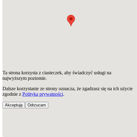
Co jeśli na mapie nie ma mojej ulicy?
Czy FUZ planuje rozbudowę sieci
światłowodowej?
Ta strona korzysta z ciasteczek, aby świadczyć usługi na
najwyższym poziomie.
FUZ Adam Rojek
Dalsze korzystanie ze strony oznacza, że zgadzasz się na ich użycie
ul. Świętojańska 46
zgodnie z
Polityką prywatności
.
07-200 Wyszków
Akceptuję
Odrzucam
Polityka prywatności
Kontakt
+48 606 369 650