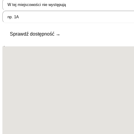
Sprawdź dostępność →
Świadczymy usługi Internetu światłowodowego oraz telewizji w
następujących miejscowościach:
Dąbrowa
Fidest
Grabówiec
Gródek Rządowy
Gulczewo
Kamieńczyk
Komorowo
Kręgi
Kręgi Nowe
Leszczydół Stary
Leszczydół-Działki
Leszczydół-Nowiny
Leszczydół-Podwielątki