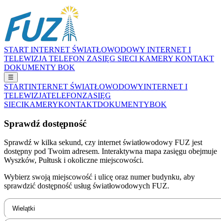
START
INTERNET ŚWIATŁOWODOWY
INTERNET I
TELEWIZJA
TELEFON
ZASIĘG SIECI
KAMERY
KONTAKT
DOKUMENTY
BOK
☰
START
INTERNET ŚWIATŁOWODOWY
INTERNET I
TELEWIZJA
TELEFON
ZASIĘG
SIECI
KAMERY
KONTAKT
DOKUMENTY
BOK
Sprawdź dostępność
Sprawdź w kilka sekund, czy internet światłowodowy FUZ jest
dostępny pod Twoim adresem. Interaktywna mapa zasięgu obejmuje
Wyszków, Pułtusk i okoliczne miejscowości.
Wybierz swoją miejscowość i ulicę oraz numer budynku, aby
sprawdzić dostępność usług światłowodowych FUZ.